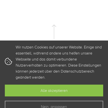
Wir nutzen Cookies auf unserer Website. Einige sind
essentiell, während andere uns helfen unsere
Webseite und das damit verbundene
Nutzerverhalten zu optimieren. Diese Einstellungen
+49 341 3500 2520
info@clickstorm.de
können jederzeit über den Datenschutzbereich
geändert werden.
Kontakt
Barrierefreiheit
Datenschutz
Impressum
Alle akzeptieren
Zur Webseite von clickstorm
Nein, anpassen