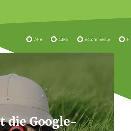
Alle
CMS
eCommerce
F
t die Google-