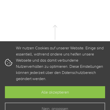
Wir nutzen Cookies auf unserer Website. Einige sind
essentiell, während andere uns helfen unsere
Webseite und das damit verbundene
Nutzerverhalten zu optimieren. Diese Einstellungen
+49 341 3500 2520
info@clickstorm.de
können jederzeit über den Datenschutzbereich
geändert werden.
Kontakt
Barrierefreiheit
Datenschutz
Impressum
Alle akzeptieren
Zur Webseite von clickstorm
Nein, anpassen