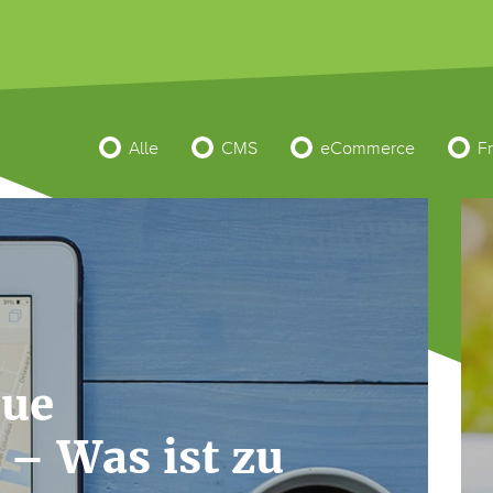
Alle
CMS
eCommerce
F
eue
 – Was ist zu