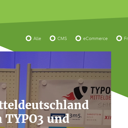
Alle
CMS
eCommerce
F
teldeutschland
m TYPO3 und