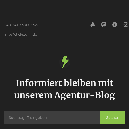
+49 341 3500 2520
noSpam
info@cl
ickstorm.de
Informiert bleiben mit
unserem Agentur-Blog
Suchen