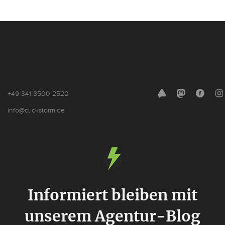
+49 341 3500 2520
noSpam
info@cl
ickstorm.de
Informiert bleiben mit
unserem Agentur-Blog