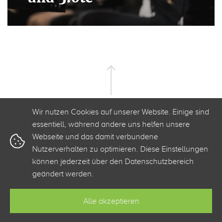
Wir nutzen Cookies auf unserer Website. Einige sind
essentiell, während andere uns helfen unsere
Webseite und das damit verbundene
Nutzerverhalten zu optimieren. Diese Einstellungen
+49 341 3500 2520
info@clickstorm.de
können jederzeit über den Datenschutzbereich
geändert werden.
Kontakt
Barrierefreiheit
Datenschutz
Impressum
Alle akzeptieren
Zur Webseite von clickstorm