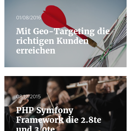
01/08/2016
Mit Geo-Targeting die
richtigen Kunden
erreichen
08/12/2015
PHP Symfony
Framework die 2.8te
und 3.0te