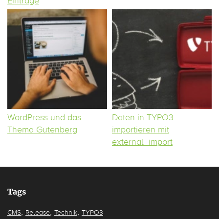
Einträge
WordPress und das
Daten in TYPO3
Thema Gutenberg
importieren mit
external_import
Tags
,
,
,
CMS
Release
Technik
TYPO3