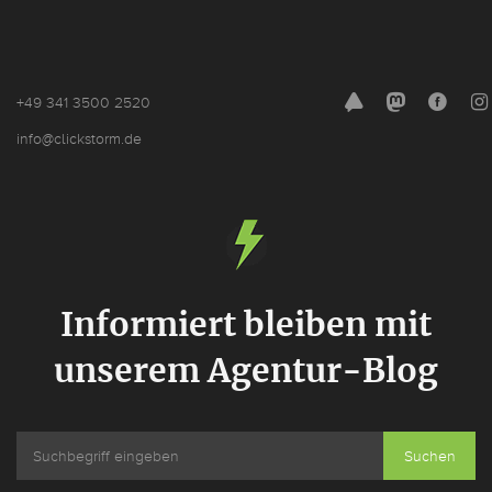
+49 341 3500 2520
noSpam
info@cl
ickstorm.de
Informiert bleiben mit
unserem Agentur-Blog
Suchen