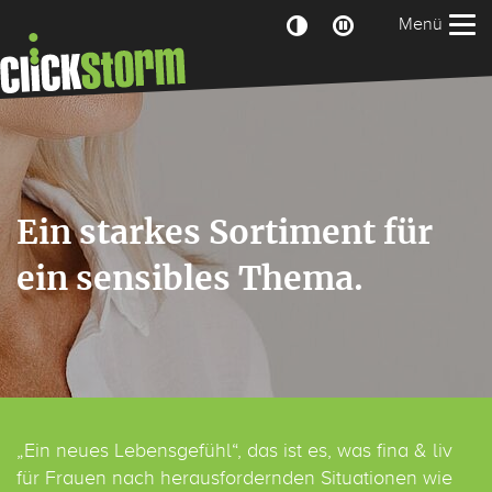
Zum Hauptbereich der Seite
Menü
Ein starkes Sortiment für
ein sensibles Thema.
„Ein neues Lebensgefühl“, das ist es, was fina & liv
für Frauen nach herausfordernden Situationen wie