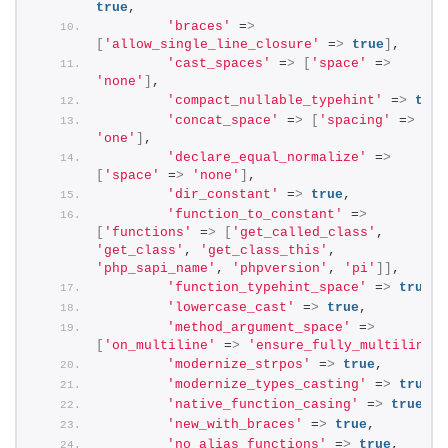
true
,
'braces'
 =
>
[
'allow_single_line_closure'
 =
>
true
]
,
'cast_spaces'
 =
>
[
'space'
 =
>
'none'
]
,
'compact_nullable_typehint'
 =
>
true
'concat_space'
 =
>
[
'spacing'
 =
>
'one'
]
,
'declare_equal_normalize'
 =
>
[
'space'
 =
>
'none'
]
,
'dir_constant'
 =
>
true
,
'function_to_constant'
 =
>
[
'functions'
 =
>
[
'get_called_class'
, 
'get_class'
, 
'get_class_this'
, 
'php_sapi_name'
, 
'phpversion'
, 
'pi'
]]
,
'function_typehint_space'
 =
>
true
,
'lowercase_cast'
 =
>
true
,
'method_argument_space'
 =
>
[
'on_multiline'
 =
>
'ensure_fully_multiline'
]
'modernize_strpos'
 =
>
true
,
'modernize_types_casting'
 =
>
true
,
'native_function_casing'
 =
>
true
,
'new_with_braces'
 =
>
true
,
'no_alias_functions'
 =
>
true
,