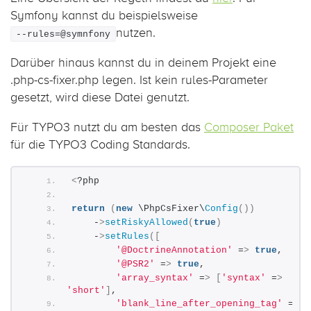
Symfony kannst du beispielsweise
nutzen.
--rules=@symnfony
Darüber hinaus kannst du in deinem Projekt eine
.php-cs-fixer.php legen. Ist kein rules-Parameter
gesetzt, wird diese Datei genutzt.
Für TYPO3 nutzt du am besten das
Composer Paket
für die TYPO3 Coding Standards.
<
?php 
return
(
new
 \PhpCsFixer\
Config
())
    -
>
setRiskyAllowed
(
true
)
    -
>
setRules
([
'@DoctrineAnnotation'
 =
>
true
,
'@PSR2'
 =
>
true
,
'array_syntax'
 =
>
[
'syntax'
 =
>
'short'
]
,
'blank_line_after_opening_tag'
 =
>