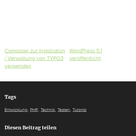
Composer zur Installation
WordPress 5.1
/ Verwaltung von TYPO3
veröffentlicht
verwenden
Tags
,
,
,
,
Entwicklung
PHP
Technik
Testen
Tutorial
Diesen Beitrag teilen