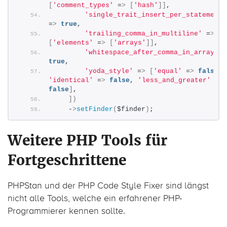
[
'comment_types'
 =
>
[
'hash'
]]
,
'single_trait_insert_per_statement'
=
>
true
,
'trailing_comma_in_multiline'
 =
>
[
'elements'
 =
>
[
'arrays'
]]
,
'whitespace_after_comma_in_array'
 =
true
,
'yoda_style'
 =
>
[
'equal'
 =
>
false
, 
'identical'
 =
>
false
, 
'less_and_greater'
 =
>
false
]
,
])
    -
>
setFinder
(
$finder
)
;
Weitere PHP Tools für
Fortgeschrittene
PHPStan und der PHP Code Style Fixer sind längst
nicht alle Tools, welche ein erfahrener PHP-
Programmierer kennen sollte.