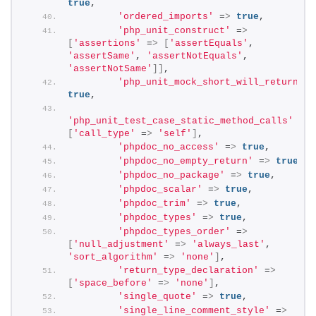
true
,
'ordered_imports'
 =
>
true
,
'php_unit_construct'
 =
>
[
'assertions'
 =
>
[
'assertEquals'
, 
'assertSame'
, 
'assertNotEquals'
, 
'assertNotSame'
]]
,
'php_unit_mock_short_will_return'
 =
true
,
'php_unit_test_case_static_method_calls'
 =
>
[
'call_type'
 =
>
'self'
]
,
'phpdoc_no_access'
 =
>
true
,
'phpdoc_no_empty_return'
 =
>
true
,
'phpdoc_no_package'
 =
>
true
,
'phpdoc_scalar'
 =
>
true
,
'phpdoc_trim'
 =
>
true
,
'phpdoc_types'
 =
>
true
,
'phpdoc_types_order'
 =
>
[
'null_adjustment'
 =
>
'always_last'
, 
'sort_algorithm'
 =
>
'none'
]
,
'return_type_declaration'
 =
>
[
'space_before'
 =
>
'none'
]
,
'single_quote'
 =
>
true
,
'single_line_comment_style'
 =
>