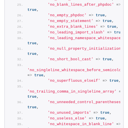
'no_blank_lines_after_phpdoc'
 =
>
true
,
'no_empty_phpdoc'
 =
>
true
,
'no_empty_statement'
 =
>
true
,
'no_extra_blank_lines'
 =
>
true
,
'no_leading_import_slash'
 =
>
true
,
'no_leading_namespace_whitespace'
 =
true
,
'no_null_property_initialization'
 =
true
,
'no_short_bool_cast'
 =
>
true
,
'no_singleline_whitespace_before_semicolons'
=
>
true
,
'no_superfluous_elseif'
 =
>
true
,
'no_trailing_comma_in_singleline_array'
 =
>
true
,
'no_unneeded_control_parentheses'
 =
true
,
'no_unused_imports'
 =
>
true
,
'no_useless_else'
 =
>
true
,
'no_whitespace_in_blank_line'
 =
>