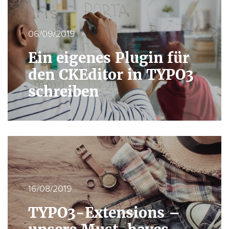
06/09/2019
Ein eigenes Plugin für
den CKEditor in TYPO3
schreiben
16/08/2019
TYPO3-Extensions –