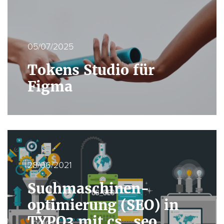
05/07/2025
Tokens Studio für
Figma
28/06/2021
Suchmaschinen­
optimierung (SEO) in
TYPO3 mit cs_seo