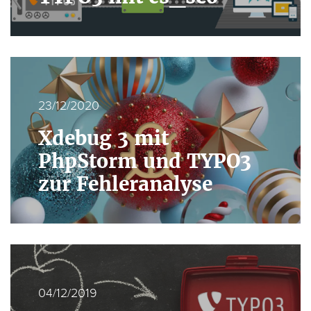
23/12/2020
Xdebug 3 mit
PhpStorm und TYPO3
zur Fehleranalyse
04/12/2019