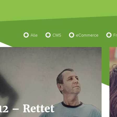
Alle
CMS
eCommerce
F
2 – Rettet