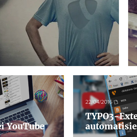
22/04/2016
TYPO3-Exte
ei YouTube
automatisie