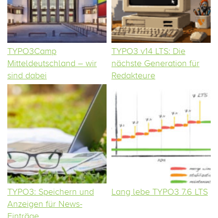
TYPO3Camp
TYPO3 v14 LTS: Die
Mitteldeutschland – wir
nächste Generation für
sind dabei
Redakteure
TYPO3: Speichern und
Lang lebe TYPO3 7.6 LTS
Anzeigen für News-
Einträge