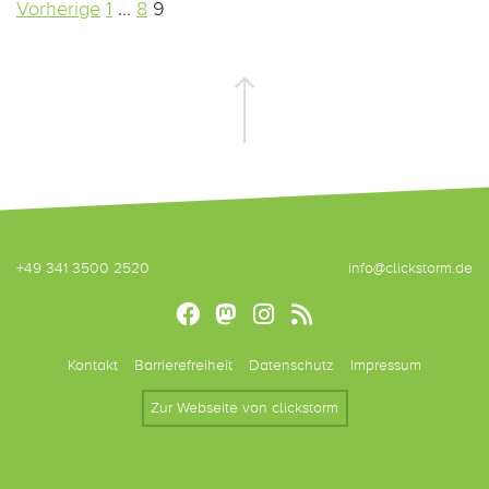
Seitennummerierung
Vorherige
1
…
8
9
der
Beiträge
+49 341 3500 2520
info@clickstorm.de
Kontakt
Barrierefreiheit
Datenschutz
Impressum
Zur Webseite von clickstorm