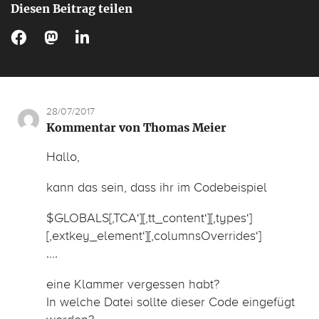
Diesen Beitrag teilen
28/07/2017
Kommentar von Thomas Meier
Hallo,
kann das sein, dass ihr im Codebeispiel
$GLOBALS[‚TCA‘][‚tt_content‘][‚types‘]
[‚extkey_element‘][‚columnsOverrides‘]
….
eine Klammer vergessen habt?
In welche Datei sollte dieser Code eingefügt