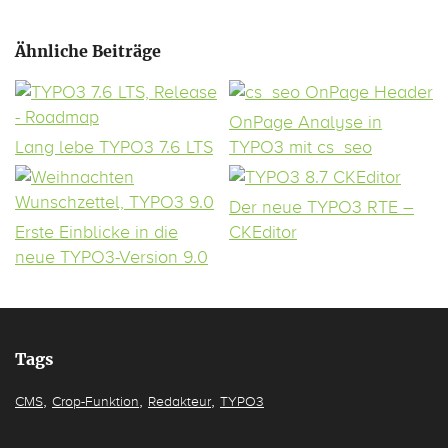
Ähnliche Beiträge
OnPage Analyse in
Lang lebe TYPO3 7.6 LTS
TYPO3 mit cs_seo
Der neue TYPO3 RTE –
Erste Einblicke in die
CKEditor
neue TYPO3-Version 9.0
Tags
,
,
,
CMS
Crop-Funktion
Redakteur
TYPO3