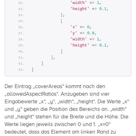
'width'
 =
>
1
,
'height'
 =
>
0.1
,
]
,
[
'x'
 =
>
0
,
'y'
 =
>
0.9
,
'width'
 =
>
1
,
'height'
 =
>
0.1
,
]
]
,
]
]
Der Eintrag „coverAreas“ kommt nach den
„allowedAspectRatios“. Anzugeben sind vier
Eingabewerte „x“, „y“, „width“, „height“. Die Werte „x“
und „y“ geben die Position des Bereichs an. „width“
und „height“ stehen für die Breite und die Höhe. Die
Werte liegen jeweils zwischen 0 und 1. „x=0“
bedeutet, dass das Element am linken Rand zu