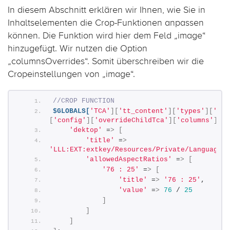
In diesem Abschnitt erklären wir Ihnen, wie Sie in
Inhaltselementen die Crop-Funktionen anpassen
können. Die Funktion wird hier dem Feld „image“
hinzugefügt. Wir nutzen die Option
„columnsOverrides“. Somit überschreiben wir die
Cropeinstellungen von „image“.
//CROP FUNCTION
$GLOBALS[
'TCA'
][
'tt_content'
][
'types'
][
'ext
[
'config'
][
'overrideChildTca'
][
'columns'
][
'c
'dektop'
 =
>
[
'title'
 =
>
'LLL:EXT:extkey/Resources/Private/Language/l
'allowedAspectRatios'
 =
>
[
'76 : 25'
 =
>
[
'title'
 =
>
'76 : 25'
,
'value'
 =
>
76
 / 
25
]
]
]