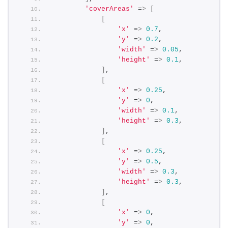
'coverAreas'
 =
>
[
[
'x'
 =
>
0.7
,
'y'
 =
>
0.2
,
'width'
 =
>
0.05
,
'height'
 =
>
0.1
,
]
,
[
'x'
 =
>
0.25
,
'y'
 =
>
0
,
'width'
 =
>
0.1
,
'height'
 =
>
0.3
,
]
,
[
'x'
 =
>
0.25
,
'y'
 =
>
0.5
,
'width'
 =
>
0.3
,
'height'
 =
>
0.3
,
]
,
[
'x'
 =
>
0
,
'y'
 =
>
0
,