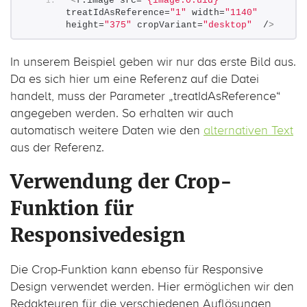
<
f:image src=
"{image.0.uid}"
treatIdAsReference=
"1"
 width=
"1140"
height=
"375"
 cropVariant=
"desktop"
  /
>
In unserem Beispiel geben wir nur das erste Bild aus.
Da es sich hier um eine Referenz auf die Datei
handelt, muss der Parameter „treatIdAsReference“
angegeben werden. So erhalten wir auch
automatisch weitere Daten wie den
alternativen Text
aus der Referenz.
Verwendung der Crop-
Funktion für
Responsivedesign
Die Crop-Funktion kann ebenso für Responsive
Design verwendet werden. Hier ermöglichen wir den
Redakteuren für die verschiedenen Auflösungen,