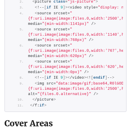
<
picture 
class
=
"js-picture"
>
<
!--
[
if
 IE 
9
]><
video style=
"display: none
<
source srcset=
"
{f:uri.image(image:files.0,width:'2500',heig
media=
"(min-width:1141px)"
 /
>
<
source srcset=
"
{f:uri.image(image:files.0,width:'1140',heig
media=
"(min-width:768px)"
 /
>
<
source srcset=
"
{f:uri.image(image:files.0,width:'767',heigh
media=
"(min-width:620px)"
 /
>
<
source srcset=
"
{f:uri.image(image:files.0,width:'620',heigh
media=
"(min-width:0px)"
 /
>
<
!--
[
if
 IE 
9
]><
/video
><
!
[
endif
]
--
>
<
img src=
"data:image/gif;base64,R0lGODlhA
{f:uri.image(image:files.0,width:'2500',heig
alt=
"{files.0.alternative}"
 /
>
<
/picture
>
<
/f:
if
>
Cover Areas