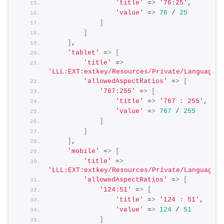
'title'
 =
>
'76:25'
,
'value'
 =
>
76
 / 
25
]
]
]
,
'tablet'
 =
>
[
'title'
 =
>
'LLL:EXT:extkey/Resources/Private/Language/l
'allowedAspectRatios'
 =
>
[
'767:255'
 =
>
[
'title'
 =
>
'767 : 255'
,
'value'
 =
>
767
 / 
255
]
]
]
,
'mobile'
 =
>
[
'title'
 =
>
'LLL:EXT:extkey/Resources/Private/Language/l
'allowedAspectRatios'
 =
>
[
'124:51'
 =
>
[
'title'
 =
>
'124 : 51'
,
'value'
 =
>
124
 / 
51
]