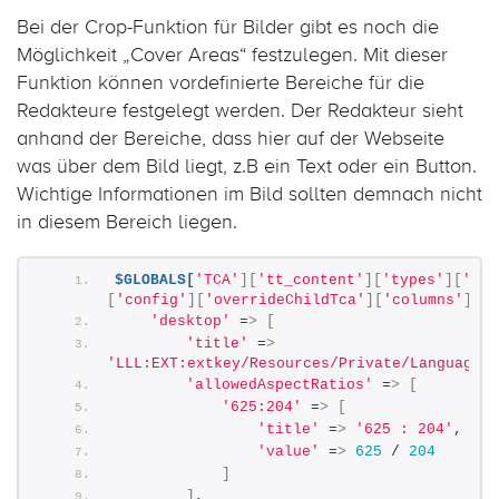
Bei der Crop-Funktion für Bilder gibt es noch die
Möglichkeit „Cover Areas“ festzulegen. Mit dieser
Funktion können vordefinierte Bereiche für die
Redakteure festgelegt werden. Der Redakteur sieht
anhand der Bereiche, dass hier auf der Webseite
was über dem Bild liegt, z.B ein Text oder ein Button.
Wichtige Informationen im Bild sollten demnach nicht
in diesem Bereich liegen.
$GLOBALS[
'TCA'
][
'tt_content'
][
'types'
][
'ext
[
'config'
][
'overrideChildTca'
][
'columns'
][
'c
'desktop'
 =
>
[
'title'
 =
>
'LLL:EXT:extkey/Resources/Private/Language/l
'allowedAspectRatios'
 =
>
[
'625:204'
 =
>
[
'title'
 =
>
'625 : 204'
,
'value'
 =
>
625
 / 
204
]
]
,