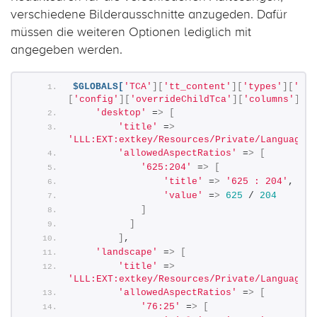
verschiedene Bilderausschnitte anzugeden. Dafür
müssen die weiteren Optionen lediglich mit
angegeben werden.
$GLOBALS[
'TCA'
][
'tt_content'
][
'types'
][
'ext
[
'config'
][
'overrideChildTca'
][
'columns'
][
'c
'desktop'
 =
>
[
'title'
 =
>
'LLL:EXT:extkey/Resources/Private/Language/l
'allowedAspectRatios'
 =
>
[
'625:204'
 =
>
[
'title'
 =
>
'625 : 204'
,
'value'
 =
>
625
 / 
204
]
]
]
,        
'landscape'
 =
>
[
'title'
 =
>
'LLL:EXT:extkey/Resources/Private/Language/l
'allowedAspectRatios'
 =
>
[
'76:25'
 =
>
[