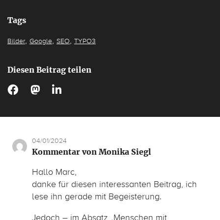
Tags
,
,
,
Bilder
Google
SEO
TYPO3
Diesen Beitrag teilen
04/01/2024
Kommentar von Monika Siegl
Hallo Marc,
danke für diesen interessanten Beitrag, ich
lese ihn gerade mit Begeisterung.
Jedoch – im Absatz „Menschen mit