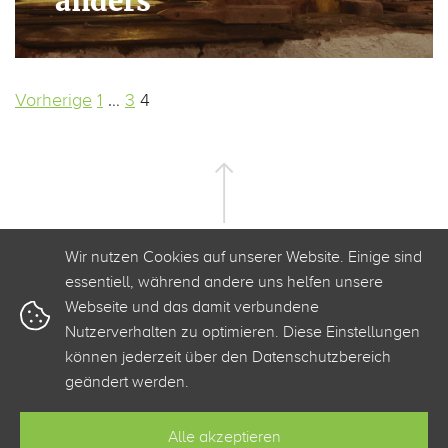
anders
Seitennummerierung
Vorherige
1
…
3
4
der
Beiträge
Wir nutzen Cookies auf unserer Website. Einige sind
essentiell, während andere uns helfen unsere
Webseite und das damit verbundene
Nutzerverhalten zu optimieren. Diese Einstellungen
+49 341 3500 2520
info@clickstorm.de
können jederzeit über den Datenschutzbereich
geändert werden.
Kontakt
Barrierefreiheit
Datenschutz
Impressum
Alle akzeptieren