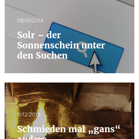
08/01/2014
Solr – der
Sonnenschein unter
den Suchen
11/12/2013
Schmieden mal „gans“