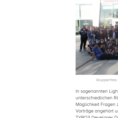
Gruppenfoto 
In sogenannten Light
unterschiedlichen Rä
Möglichkeit Fragen z
Vorträge angehört un
TYPO3 Developer Day