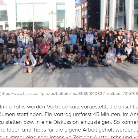
(https://www.flickr.com/photos/bellatrixnia/35851840321/in/album-721576
ning-Talks werden Vorträge kurz vorgestellt, die anschli
umen stattfinden. Ein Vortrag umfasst 45 Minuten. Im Ans
u stellen bzw. in eine Diskussion einzusteigen. So könn
d Ideen und Tipps für die eigene Arbeit geholt werden. 
s immer eine sehr intensive Zeit des Austauschs und vo