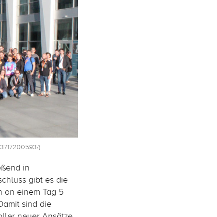
83717200593/)
eßend in
chluss gibt es die
en an einem Tag 5
Damit sind die
ller neuer Ansätze